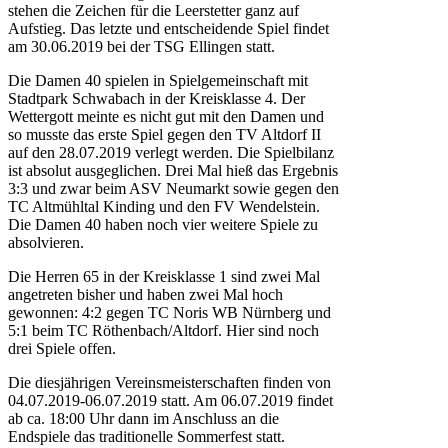
stehen die Zeichen für die Leerstetter ganz auf
Aufstieg. Das letzte und entscheidende Spiel findet
am 30.06.2019 bei der TSG Ellingen statt.
Die Damen 40 spielen in Spielgemeinschaft mit
Stadtpark Schwabach in der Kreisklasse 4. Der
Wettergott meinte es nicht gut mit den Damen und
so musste das erste Spiel gegen den TV Altdorf II
auf den 28.07.2019 verlegt werden. Die Spielbilanz
ist absolut ausgeglichen. Drei Mal hieß das Ergebnis
3:3 und zwar beim ASV Neumarkt sowie gegen den
TC Altmühltal Kinding und den FV Wendelstein.
Die Damen 40 haben noch vier weitere Spiele zu
absolvieren.
Die Herren 65 in der Kreisklasse 1 sind zwei Mal
angetreten bisher und haben zwei Mal hoch
gewonnen: 4:2 gegen TC Noris WB Nürnberg und
5:1 beim TC Röthenbach/Altdorf. Hier sind noch
drei Spiele offen.
Die diesjährigen Vereinsmeisterschaften finden von
04.07.2019-06.07.2019 statt. Am 06.07.2019 findet
ab ca. 18:00 Uhr dann im Anschluss an die
Endspiele das traditionelle Sommerfest statt.