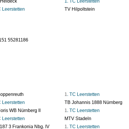
Heideck
1. TC Leerstetten
 Leerstetten
TV Hilpoltstein
 0151 55281186
oppenreuth
1
. TC Leerstetten
C Leerstetten
TB Johannis 1888 Nürnberg
oris WB Nürnberg II
1
. TC Leerstetten
C Leerstetten
MTV Stadeln
187 3 Frankonia Nbg. IV
1
. TC Leerstetten